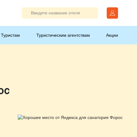
Туристам
Туристическим агентствам
Акции
ос