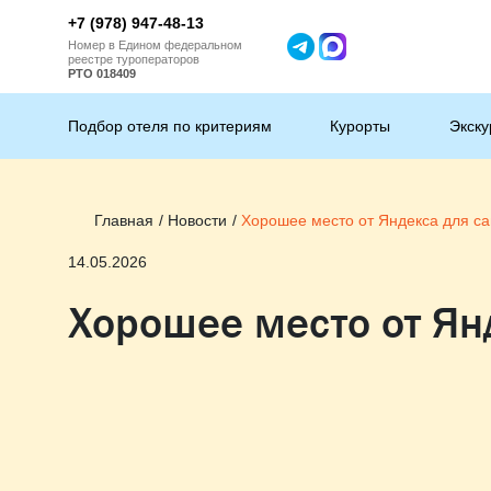
+7 (978) 947-48-13
Номер в Едином федеральном
реестре туроператоров
РТО 018409
Подбор отеля по критериям
Курорты
Экску
Главная
Новости
Хорошее место от Яндекса для с
14.05.2026
Хорошее место от Ян